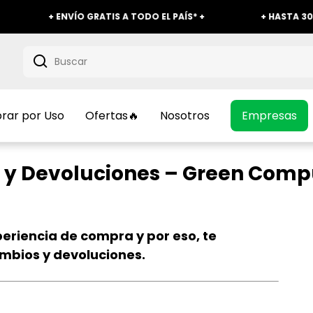
+ ENVÍO GRATIS A TODO EL PAÍS* +
+ HASTA 30% OFF 
ar por Uso
Ofertas🔥
Nosotros
Empresas
s y Devoluciones – Green Comp
riencia de compra y por eso, te
mbios y devoluciones.