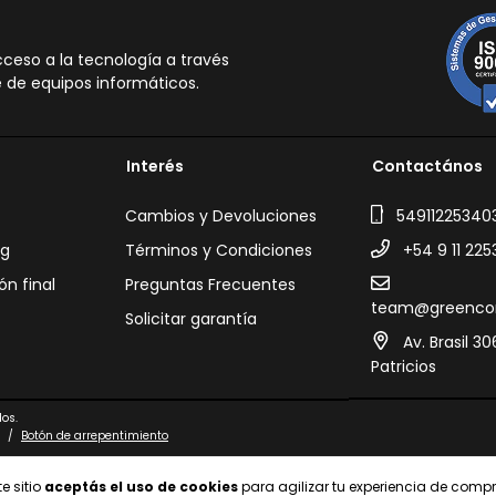
eso a la tecnología a través
 de equipos informáticos.
Interés
Contactános
Cambios y Devoluciones
54911225340
ng
Términos y Condiciones
+54 9 11 225
ón final
Preguntas Frecuentes
team@greenco
Solicitar garantía
Av. Brasil 3
Patricios
os.
/
Botón de arrepentimiento
e sitio
aceptás el uso de cookies
para agilizar tu experiencia de compr