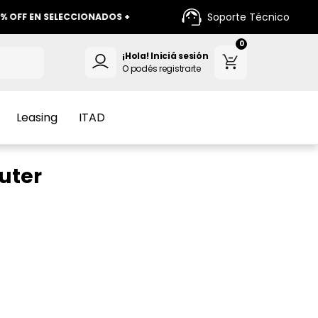
Soporte Técnico
EN SELECCIONADOS +
+ 12 CUOTAS SIN INTERES +
0
¡Hola!
Iniciá sesión
O podés registrarte
Leasing
ITAD
uter