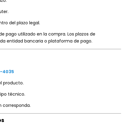
azo.
ter.
tro del plazo legal.
 de pago utilizado en la compra. Los plazos de
ada entidad bancaria o plataforma de pago.
3-4035
l producto.
ipo técnico.
n corresponda.
os