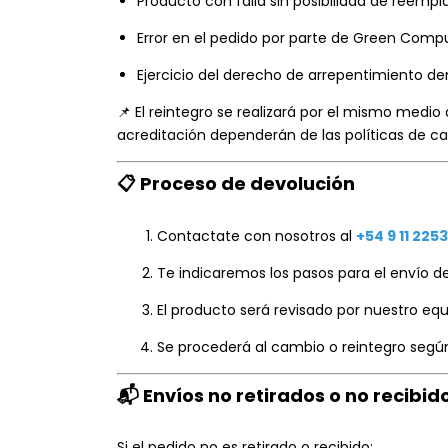
Producto con falla sin posibilidad de reempl
Error en el pedido por parte de Green Compu
Ejercicio del derecho de arrepentimiento den
📌 El reintegro se realizará por el mismo medio
acreditación dependerán de las políticas de c
📋 Proceso de devolución
Contactate con nosotros al
+54 9 11 225
Te indicaremos los pasos para el envío de
El producto será revisado por nuestro equ
Se procederá al cambio o reintegro segú
📬 Envíos no retirados o no recibid
Si el pedido no es retirado o recibido: