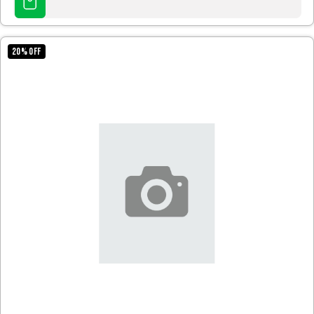
AL
CARRITO
20
%
OFF