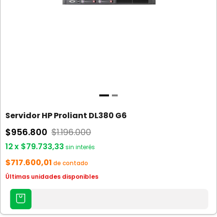
Servidor HP Proliant DL380 G6
$956.800
$1.196.000
12
x
$79.733,33
sin interés
$717.600,01
de contado
Últimas unidades disponibles
AGREGAR
AL
CARRITO