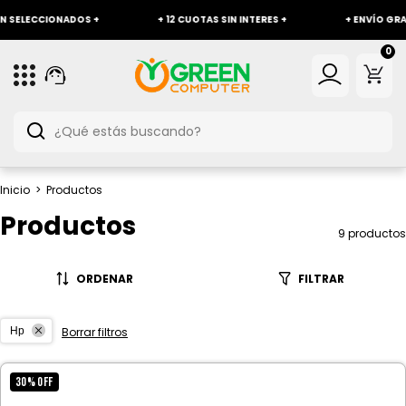
CCIONADOS +
+ 12 CUOTAS SIN INTERES +
+ ENVÍO GRATIS A TOD
0
Inicio
>
Productos
Productos
9 productos
ORDENAR
FILTRAR
Hp
Borrar filtros
30
%
OFF