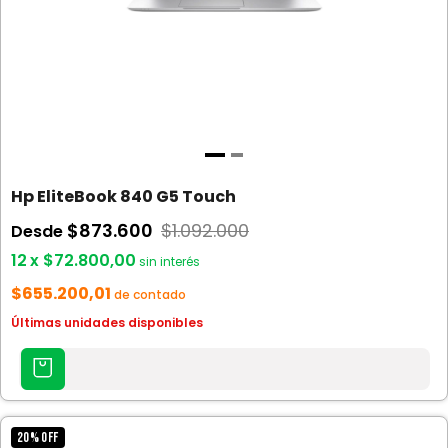
Hp EliteBook 840 G5 Touch
$873.600
$1.092.000
Desde
12
x
$72.800,00
sin interés
$655.200,01
de contado
Últimas unidades disponibles
AGREGAR
AL
CARRITO
20
%
OFF