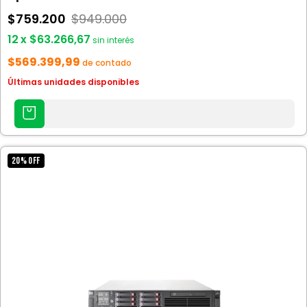
$759.200
$949.000
12
x
$63.266,67
sin interés
$569.399,99
de contado
Últimas unidades disponibles
AGREGAR
AL
CARRITO
20
%
OFF