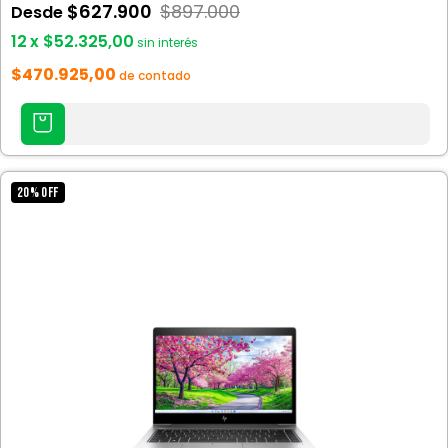
$627.900
$897.000
Desde
12
x
$52.325,00
sin interés
$470.925,00
de contado
AGREGAR
AL
CARRITO
20
%
OFF