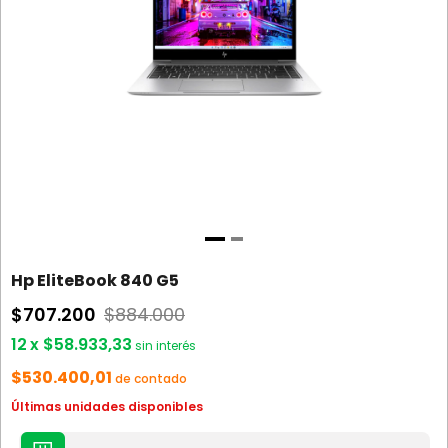
Hp EliteBook 840 G5
$707.200
$884.000
12
x
$58.933,33
sin interés
$530.400,01
de contado
Últimas unidades disponibles
AGREGAR