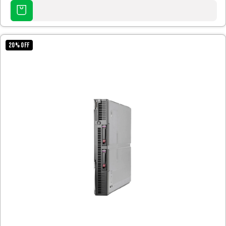
AGREGAR
AL
CARRITO
20
%
OFF