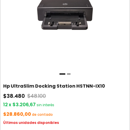
Hp UltraSlim Docking Station HSTNN-IX10
$38.480
$48.100
12
x
$3.206,67
sin interés
$28.860,00
de contado
Últimas unidades disponibles