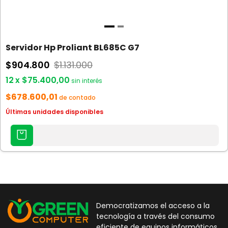
Servidor Hp Proliant BL685C G7
$904.800
$1.131.000
12
x
$75.400,00
sin interés
$678.600,01
de contado
Últimas unidades disponibles
AGREGAR
AL
CARRITO
Democratizamos el acceso a la
tecnología a través del consumo
eficiente de equipos informáticos.