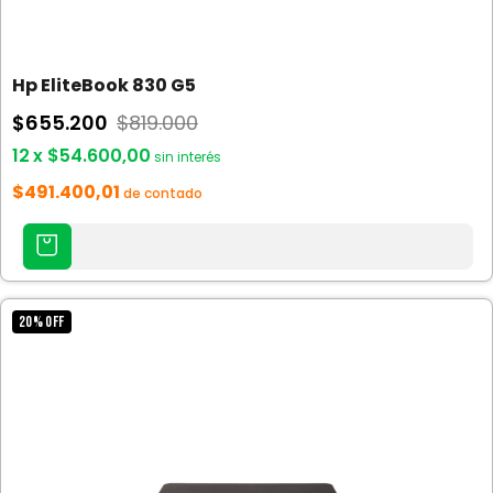
Hp EliteBook 830 G5
$655.200
$819.000
12
x
$54.600,00
sin interés
$491.400,01
de contado
AGREGAR
AL
CARRITO
20
%
OFF