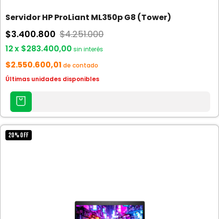
Servidor HP ProLiant ML350p G8 (Tower)
$3.400.800
$4.251.000
12
x
$283.400,00
sin interés
$2.550.600,01
de contado
Últimas unidades disponibles
AGREGAR
AL
CARRITO
20
%
OFF