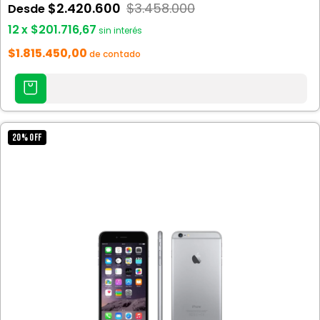
$2.420.600
$3.458.000
Desde
12
x
$201.716,67
sin interés
$1.815.450,00
de contado
AGREGAR
AL
CARRITO
20
%
OFF