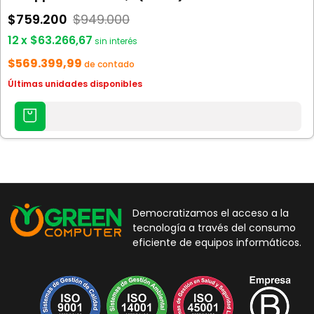
$759.200
$949.000
12
x
$63.266,67
sin interés
$569.399,99
de contado
Últimas unidades disponibles
AGREGAR
AL
CARRITO
Democratizamos el acceso a la
tecnología a través del consumo
eficiente de equipos informáticos.