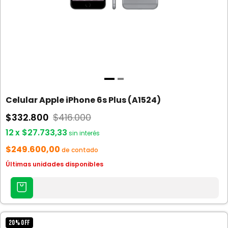
Celular Apple iPhone 6s Plus (A1524)
$332.800
$416.000
12
x
$27.733,33
sin interés
$249.600,00
de contado
Últimas unidades disponibles
AGREGAR
AL
CARRITO
20
%
OFF