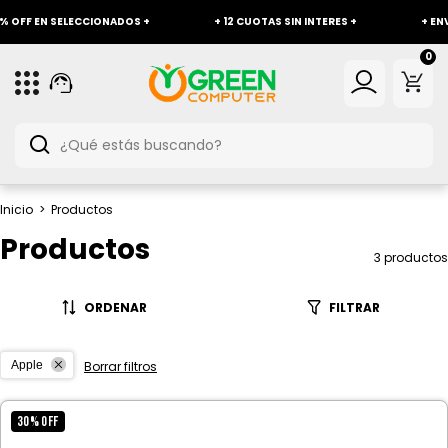
FF EN SELECCIONADOS +
+ 12 CUOTAS SIN INTERES +
+ ENVÍO 
0
Inicio
>
Productos
Productos
3 productos
ORDENAR
FILTRAR
Apple
Borrar filtros
30
%
OFF