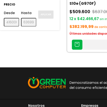
S10e (G970F)
PRECIO
$509.600
$637.0
Desde
Hasta
APLICAR
12
x
$42.466,67
sin i
$382.199,99
de cont
Últimas unidades dispo
AGREGAR
AL
CARRITO
Democratizamos el acc
del consumo eficiente
Nosotros
Empresas