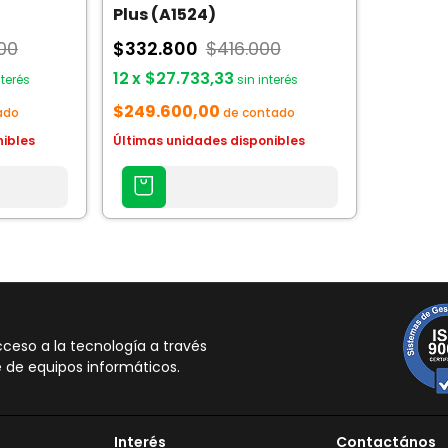
Plus (A1524)
00
$332.800
$416.000
12
x
$27.733,33
nterés
sin interés
$249.600,00
ado
de contado
nibles
Últimas unidades disponibles
AGREGAR
AL
CARRITO
eso a la tecnología a través
 de equipos informáticos.
Interés
Contactános